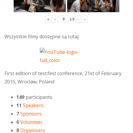
«
‹
z
9
›
»
Wszystkie filmy dostępne są tutaj:
First edition of test:fest conference, 21st of February
2015, Wroclaw, Poland
149
participants
11
Speakers
7
Sponsors
6
Volunteer
8
Organizers