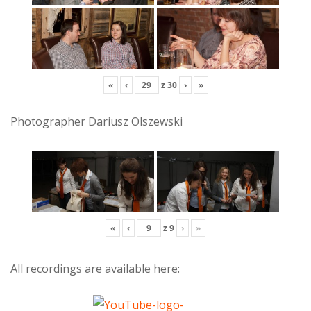
«
‹
z
30
›
»
Photographer Dariusz Olszewski
«
‹
z
9
›
»
All recordings are available here: