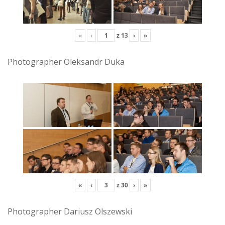
«
‹
z
13
›
»
Photographer Oleksandr Duka
«
‹
z
30
›
»
Photographer Dariusz Olszewski