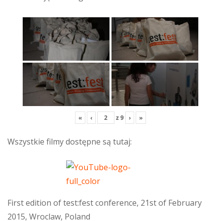
«
‹
z
9
›
»
Wszystkie filmy dostępne są tutaj:
First edition of test:fest conference, 21st of February
2015, Wroclaw, Poland