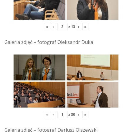
«
‹
z
13
›
»
Galeria zdjęć – fotograf Oleksandr Duka
«
‹
z
30
›
»
Galeria zdjęć – fotograf Dariusz Olszewski