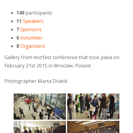
149
participants
11
Speakers
7
Sponsors
6
Volunteer
8
Organizers
Gallery from test:fest conference that took place on
February 21st 2015 in Wroclaw, Poland
Photographer Marta Drabik