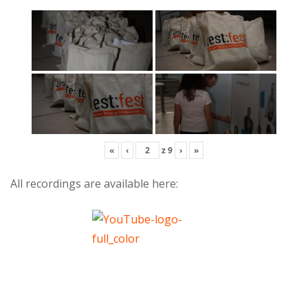
«
‹
z
9
›
»
All recordings are available here: