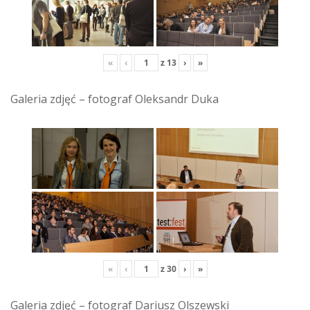
«
‹
z
13
›
»
Galeria zdjęć – fotograf Oleksandr Duka
«
‹
z
30
›
»
Galeria zdjęć – fotograf Dariusz Olszewski