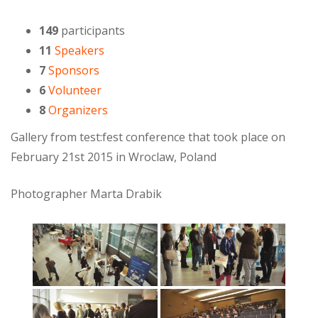
149
participants
11
Speakers
7
Sponsors
6
Volunteer
8
Organizers
Gallery from test:fest conference that took place on
February 21st 2015 in Wroclaw, Poland
Photographer Marta Drabik