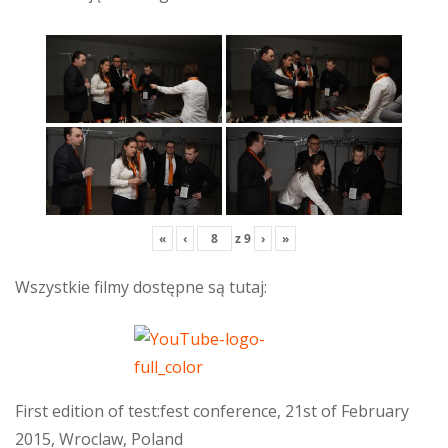
«
‹
z
9
›
»
Wszystkie filmy dostępne są tutaj:
First edition of test:fest conference, 21st of February
2015, Wroclaw, Poland