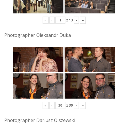
«
‹
z
13
›
»
Photographer Oleksandr Duka
«
‹
z
30
›
»
Photographer Dariusz Olszewski