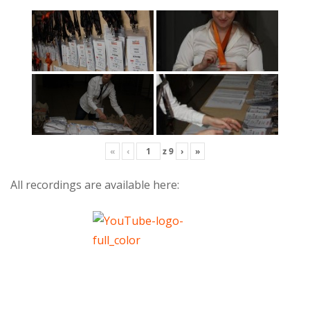
«
‹
z
9
›
»
All recordings are available here: