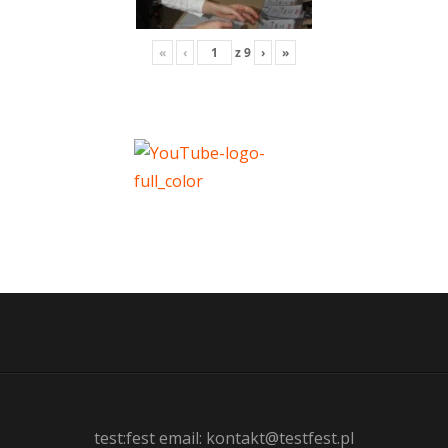
«
‹
z
9
›
»
test:fest email: kontakt@testfest.pl