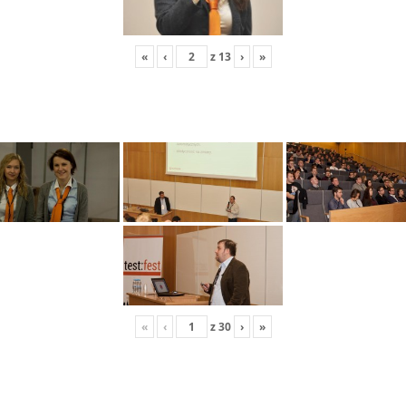
«
‹
z
13
›
»
«
‹
z
30
›
»