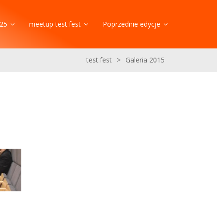
25
meetup test:fest
Poprzednie edycje
test:fest
>
Galeria 2015