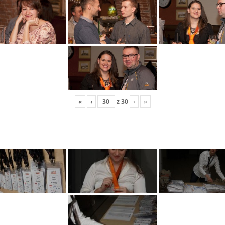
«
‹
z
30
›
»