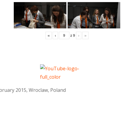
«
‹
z
9
›
»
February 2015, Wroclaw, Poland