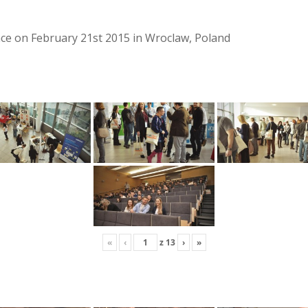
lace on February 21st 2015 in Wroclaw, Poland
«
‹
z
13
›
»