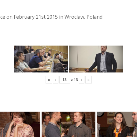
lace on February 21st 2015 in Wroclaw, Poland
«
‹
z
13
›
»