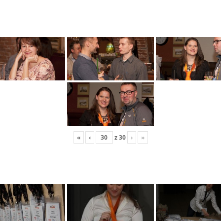
«
‹
z
30
›
»