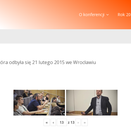
O konferencji
Rok 20
która odbyła się 21 lutego 2015 we Wrocławiu
«
‹
z
13
›
»