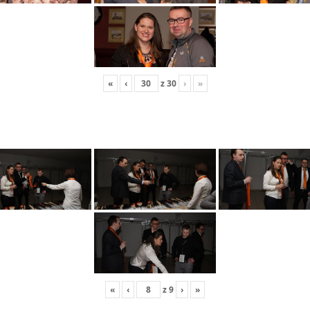
«
‹
z
30
›
»
«
‹
z
9
›
»