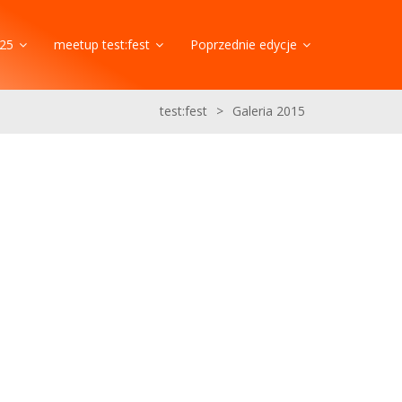
25
meetup test:fest
Poprzednie edycje
test:fest
>
Galeria 2015