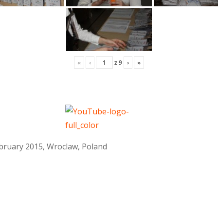
«
‹
z
9
›
»
February 2015, Wroclaw, Poland