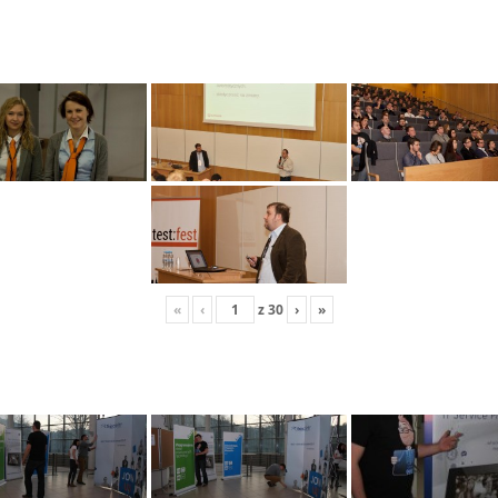
«
‹
z
30
›
»