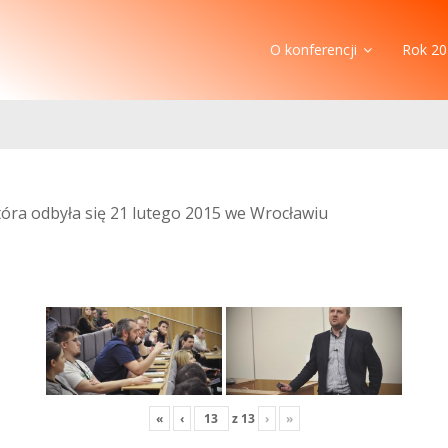
O konferencji
Rok 20
która odbyła się 21 lutego 2015 we Wrocławiu
«
‹
z
13
›
»