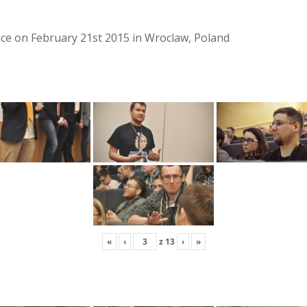
lace on February 21st 2015 in Wroclaw, Poland
«
‹
z
13
›
»