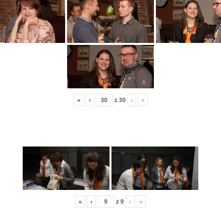
«
‹
z
30
›
»
«
‹
z
9
›
»