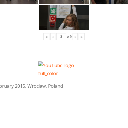
«
‹
z
9
›
»
February 2015, Wroclaw, Poland