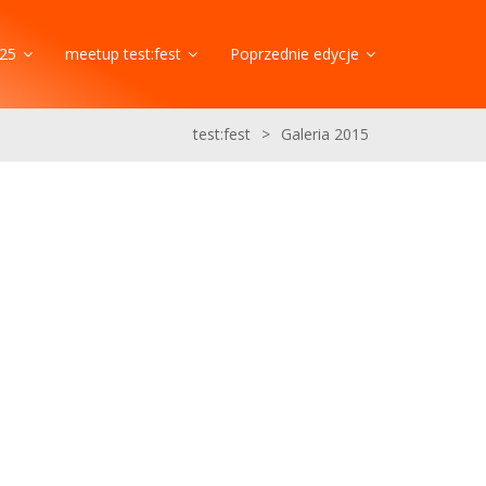
25
meetup test:fest
Poprzednie edycje
test:fest
>
Galeria 2015