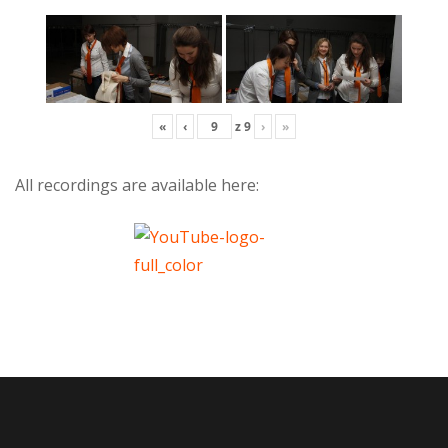
«
‹
z
9
›
»
All recordings are available here: