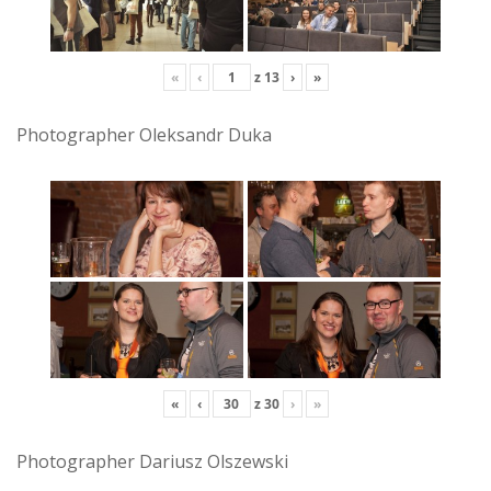
«
‹
z
13
›
»
Photographer Oleksandr Duka
«
‹
z
30
›
»
Photographer Dariusz Olszewski