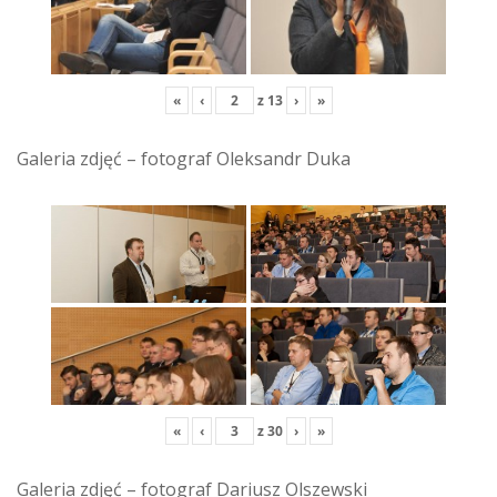
«
‹
z
13
›
»
Galeria zdjęć – fotograf Oleksandr Duka
«
‹
z
30
›
»
Galeria zdjęć – fotograf Dariusz Olszewski