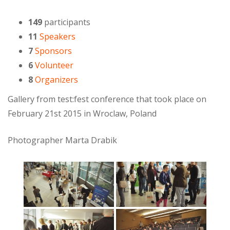
149
participants
11
Speakers
7
Sponsors
6
Volunteer
8
Organizers
Gallery from test:fest conference that took place on
February 21st 2015 in Wroclaw, Poland
Photographer Marta Drabik