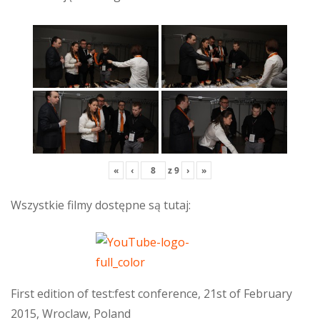
«
‹
z
9
›
»
Wszystkie filmy dostępne są tutaj:
First edition of test:fest conference, 21st of February
2015, Wroclaw, Poland