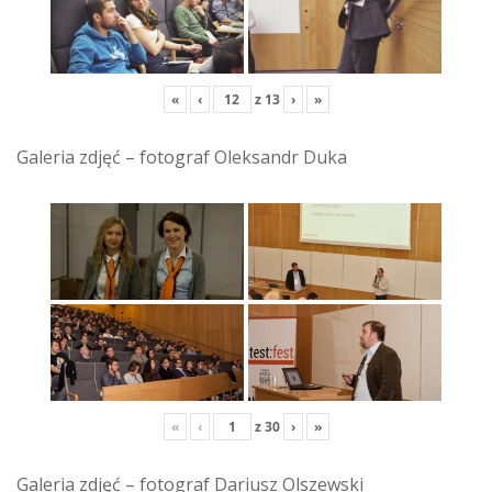
«
‹
z
13
›
»
Galeria zdjęć – fotograf Oleksandr Duka
«
‹
z
30
›
»
Galeria zdjęć – fotograf Dariusz Olszewski