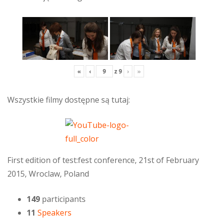
«
‹
z
9
›
»
Wszystkie filmy dostępne są tutaj:
First edition of test:fest conference, 21st of February
2015, Wroclaw, Poland
149
participants
11
Speakers