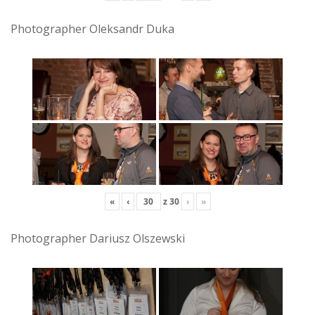
Photographer Oleksandr Duka
«
‹
z
30
›
»
Photographer Dariusz Olszewski