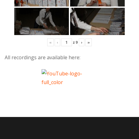
«
‹
z
9
›
»
All recordings are available here: