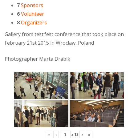
7
Sponsors
6
Volunteer
8
Organizers
Gallery from test:fest conference that took place on
February 21st 2015 in Wroclaw, Poland
Photographer Marta Drabik
«
‹
z
13
›
»