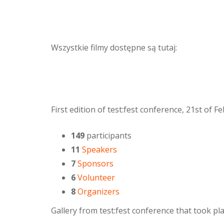
Wszystkie filmy dostępne są tutaj:
First edition of test:fest conference, 21st of 
149
participants
11
Speakers
7
Sponsors
6
Volunteer
8
Organizers
Gallery from test:fest conference that took p