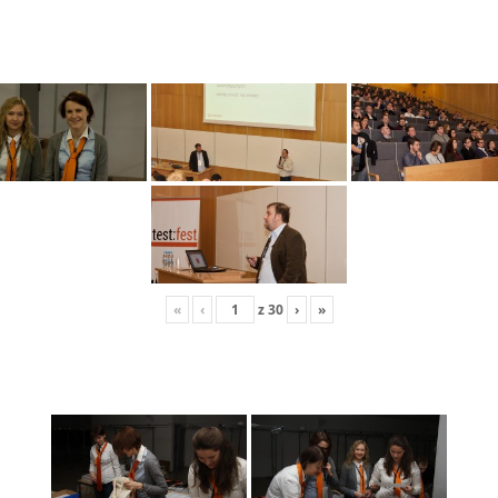
«
‹
z
30
›
»