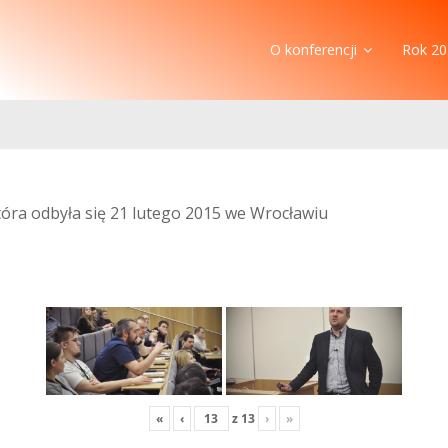
O konferencji
Rok 20
która odbyła się 21 lutego 2015 we Wrocławiu
«
‹
z
13
›
»