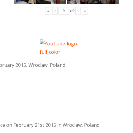
«
‹
z
9
›
»
February 2015, Wroclaw, Poland
lace on February 21st 2015 in Wroclaw, Poland