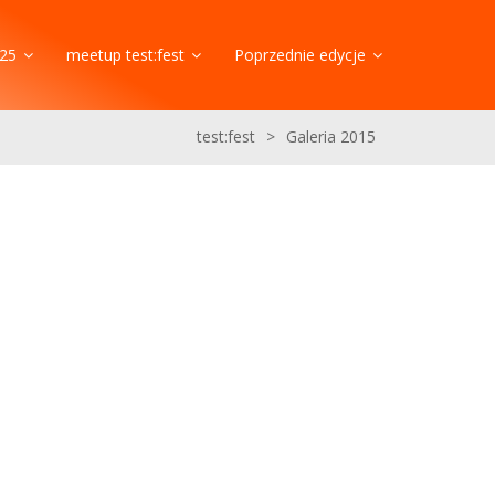
25
meetup test:fest
Poprzednie edycje
test:fest
>
Galeria 2015