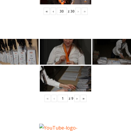
«
‹
z
30
›
»
«
‹
z
9
›
»