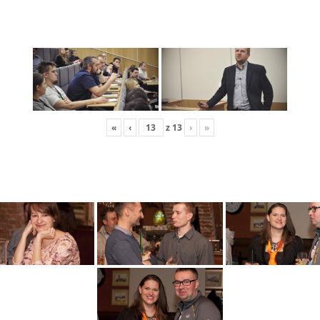
«
‹
z
13
›
»