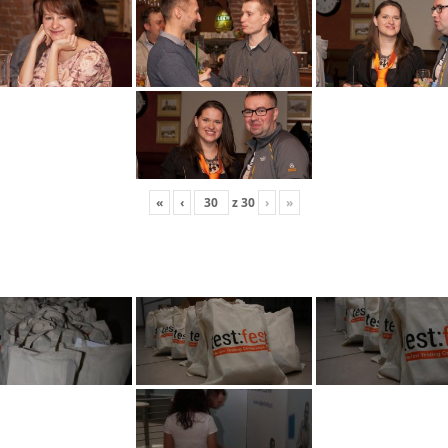
«
‹
z
30
›
»