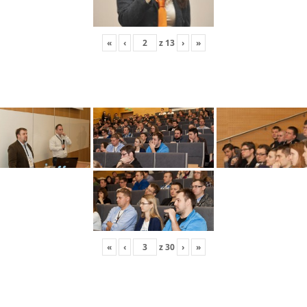
«
‹
z
13
›
»
«
‹
z
30
›
»