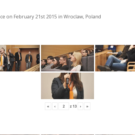
lace on February 21st 2015 in Wroclaw, Poland
«
‹
z
13
›
»