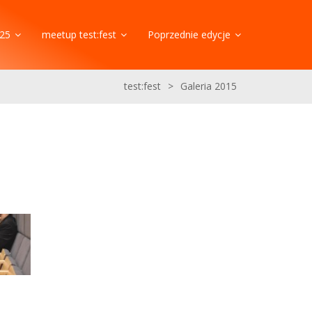
25
meetup test:fest
Poprzednie edycje
test:fest
>
Galeria 2015