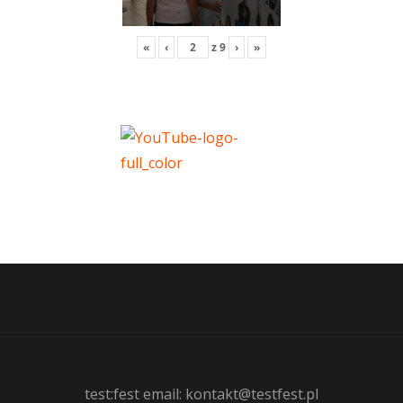
«
‹
z
9
›
»
test:fest email: kontakt@testfest.pl