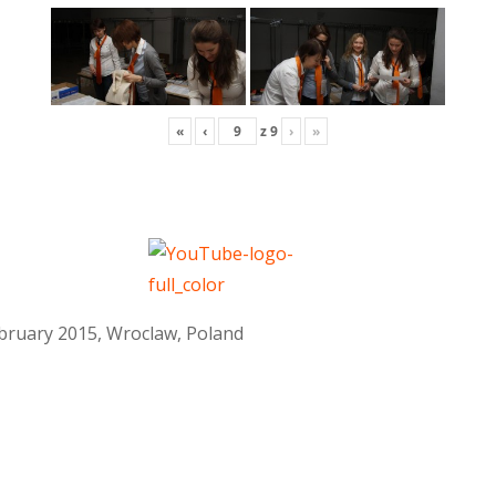
«
‹
z
9
›
»
February 2015, Wroclaw, Poland