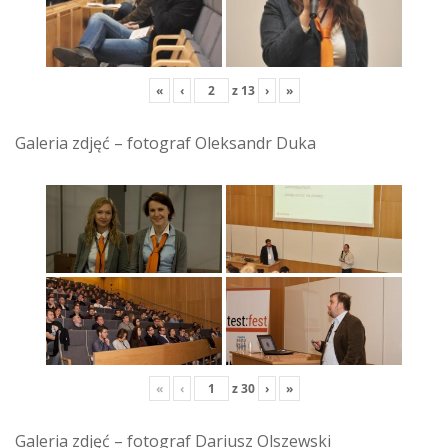
«
‹
z
13
›
»
Galeria zdjęć – fotograf Oleksandr Duka
«
‹
z
30
›
»
Galeria zdjęć – fotograf Dariusz Olszewski