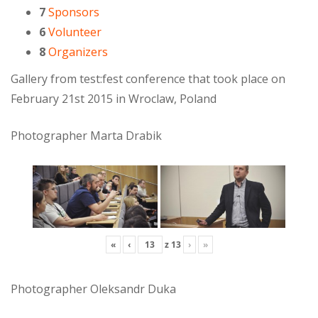
7
Sponsors
6
Volunteer
8
Organizers
Gallery from test:fest conference that took place on
February 21st 2015 in Wroclaw, Poland
Photographer Marta Drabik
«
‹
z
13
›
»
Photographer Oleksandr Duka