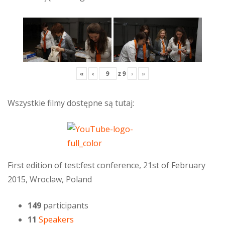
«
‹
z
9
›
»
Wszystkie filmy dostępne są tutaj:
First edition of test:fest conference, 21st of February
2015, Wroclaw, Poland
149
participants
11
Speakers