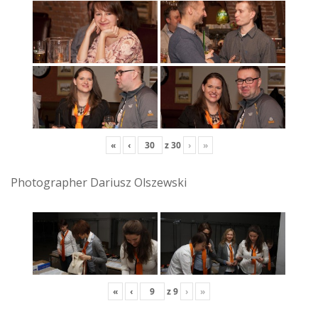
«
‹
z
30
›
»
Photographer Dariusz Olszewski
«
‹
z
9
›
»