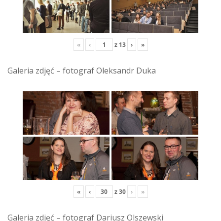
«
‹
z
13
›
»
Galeria zdjęć – fotograf Oleksandr Duka
«
‹
z
30
›
»
Galeria zdjęć – fotograf Dariusz Olszewski