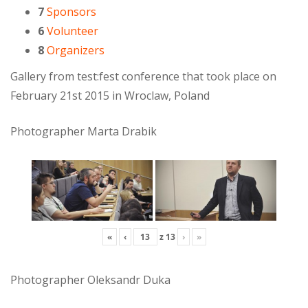
7
Sponsors
6
Volunteer
8
Organizers
Gallery from test:fest conference that took place on
February 21st 2015 in Wroclaw, Poland
Photographer Marta Drabik
«
‹
z
13
›
»
Photographer Oleksandr Duka