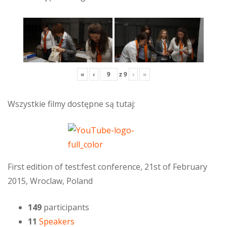
«
‹
z
9
›
»
Wszystkie filmy dostępne są tutaj:
First edition of test:fest conference, 21st of February
2015, Wroclaw, Poland
149
participants
11
Speakers