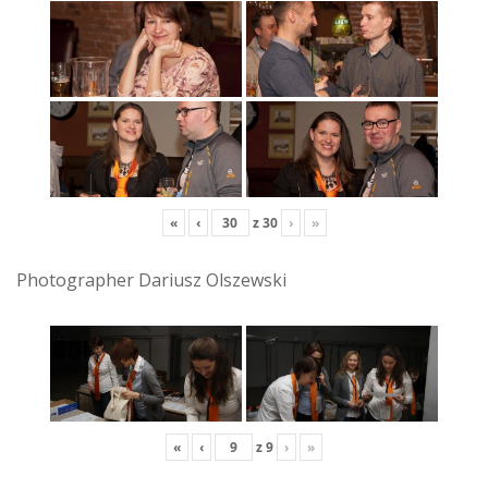
«
‹
z
30
›
»
Photographer Dariusz Olszewski
«
‹
z
9
›
»