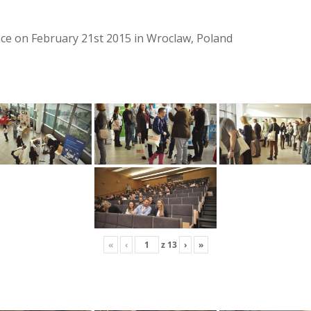
lace on February 21st 2015 in Wroclaw, Poland
«
‹
z
13
›
»