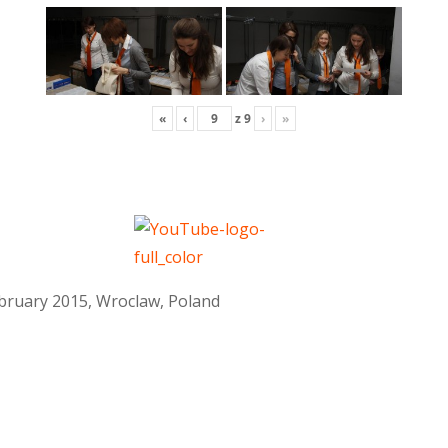
«
‹
z
9
›
»
February 2015, Wroclaw, Poland