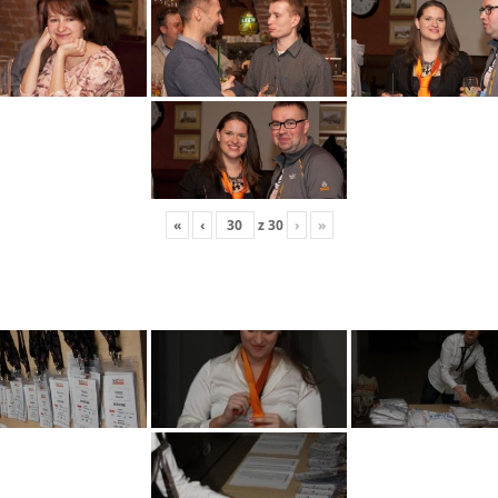
«
‹
z
30
›
»