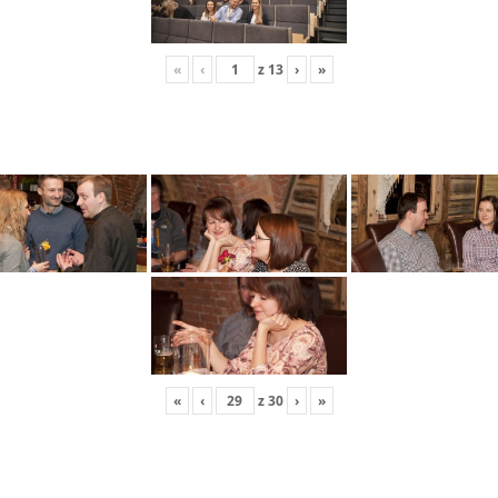
«
‹
z
13
›
»
«
‹
z
30
›
»