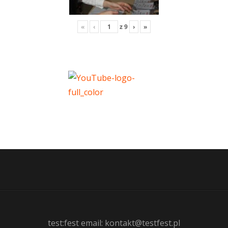
«
‹
z
9
›
»
test:fest email: kontakt@testfest.pl