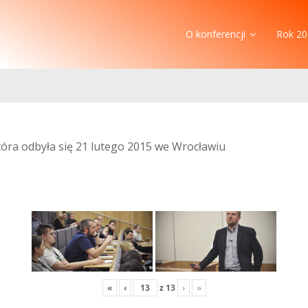
O konferencji
Rok 20
która odbyła się 21 lutego 2015 we Wrocławiu
«
‹
z
13
›
»