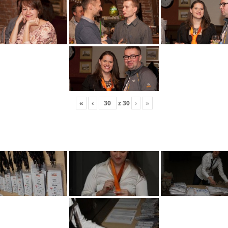
«
‹
z
30
›
»