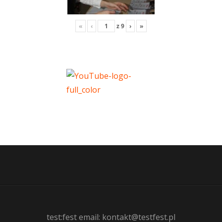
«
‹
z
9
›
»
test:fest email: kontakt@testfest.pl