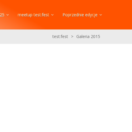
25
meetup test:fest
Poprzednie edycje
test:fest
>
Galeria 2015