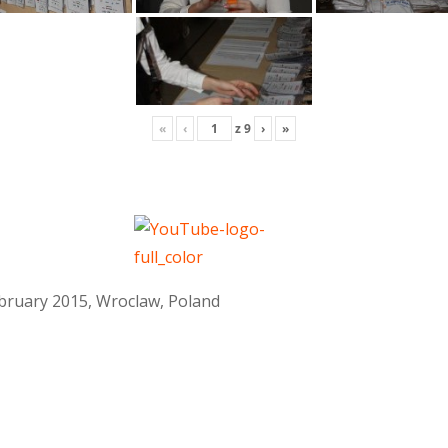
«
‹
z
9
›
»
February 2015, Wroclaw, Poland