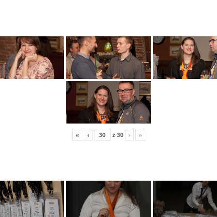
«
‹
z
30
›
»