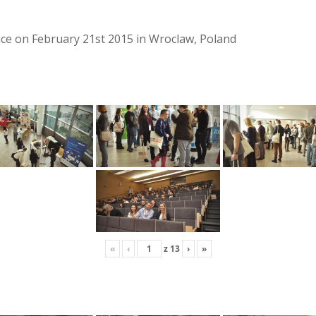
lace on February 21st 2015 in Wroclaw, Poland
«
‹
z
13
›
»