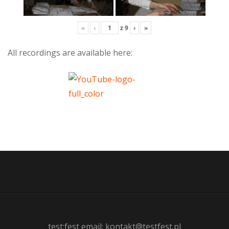
«
‹
z
9
›
»
All recordings are available here:
test:fest email: kontakt@testfest.pl