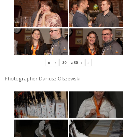
«
‹
z
30
›
»
Photographer Dariusz Olszewski