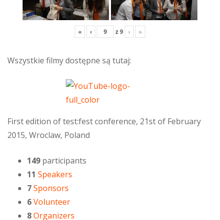
«
‹
z
9
›
»
Wszystkie filmy dostępne są tutaj:
First edition of test:fest conference, 21st of February
2015, Wroclaw, Poland
149
participants
11
Speakers
7
Sponsors
6
Volunteer
8
Organizers