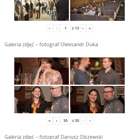
«
‹
z
13
›
»
Galeria zdjęć – fotograf Oleksandr Duka
«
‹
z
30
›
»
Galeria zdjęć – fotograf Dariusz Olszewski