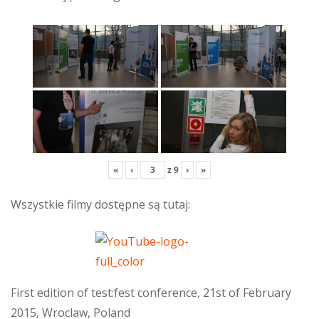
«
‹
z
9
›
»
Wszystkie filmy dostępne są tutaj:
First edition of test:fest conference, 21st of February
2015, Wroclaw, Poland