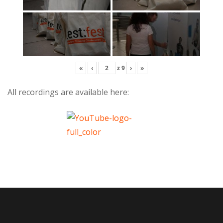
«
‹
z
9
›
»
All recordings are available here: