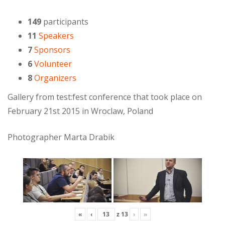
149
participants
11
Speakers
7
Sponsors
6
Volunteer
8
Organizers
Gallery from test:fest conference that took place on
February 21st 2015 in Wroclaw, Poland
Photographer Marta Drabik
«
‹
z
13
›
»