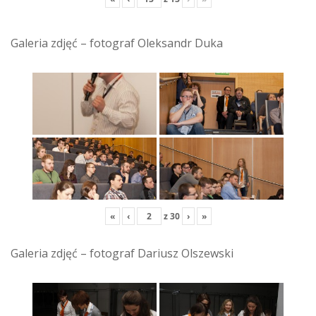
Galeria zdjęć – fotograf Oleksandr Duka
«
‹
z
30
›
»
Galeria zdjęć – fotograf Dariusz Olszewski