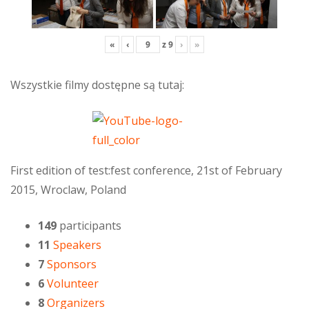
«
‹
z
9
›
»
Wszystkie filmy dostępne są tutaj:
First edition of test:fest conference, 21st of February
2015, Wroclaw, Poland
149
participants
11
Speakers
7
Sponsors
6
Volunteer
8
Organizers