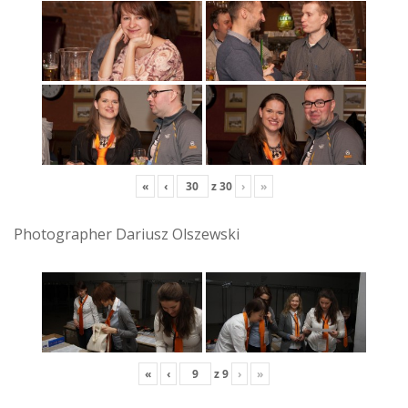
«
‹
z
30
›
»
Photographer Dariusz Olszewski
«
‹
z
9
›
»