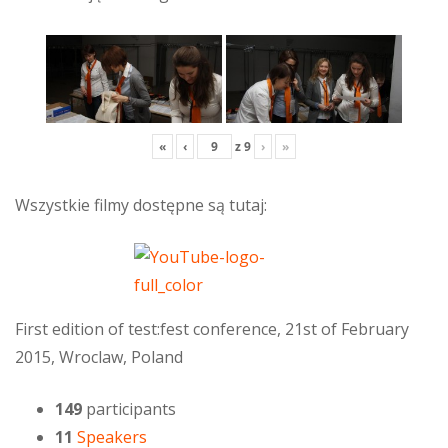
«
‹
z
9
›
»
Wszystkie filmy dostępne są tutaj:
First edition of test:fest conference, 21st of February
2015, Wroclaw, Poland
149
participants
11
Speakers