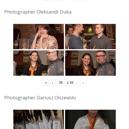
Photographer Oleksandr Duka
«
‹
z
30
›
»
Photographer Dariusz Olszewski