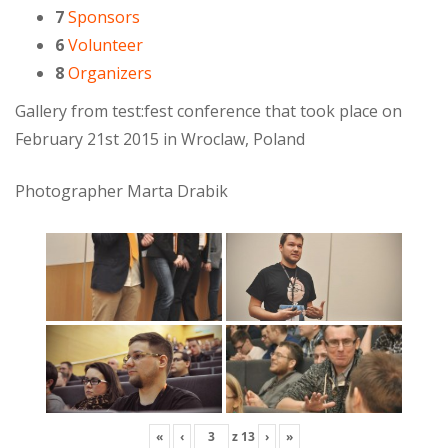
7
Sponsors
6
Volunteer
8
Organizers
Gallery from test:fest conference that took place on
February 21st 2015 in Wroclaw, Poland
Photographer Marta Drabik
«
‹
z
13
›
»