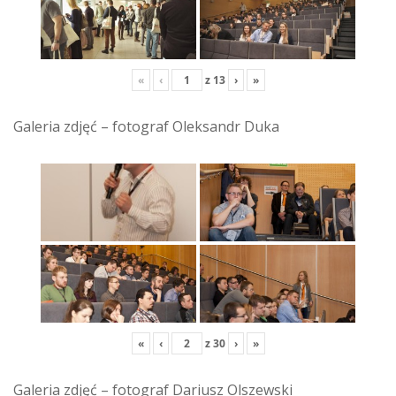
«
‹
z
13
›
»
Galeria zdjęć – fotograf Oleksandr Duka
«
‹
z
30
›
»
Galeria zdjęć – fotograf Dariusz Olszewski