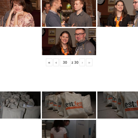
«
‹
z
30
›
»