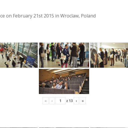
lace on February 21st 2015 in Wroclaw, Poland
«
‹
z
13
›
»