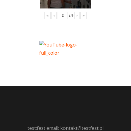
«
‹
z
9
›
»
test:fest email: kontakt@testfest.pl