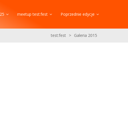
25
meetup test:fest
Poprzednie edycje
test:fest
>
Galeria 2015