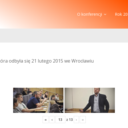
O konferencji
Rok 20
która odbyła się 21 lutego 2015 we Wrocławiu
«
‹
z
13
›
»