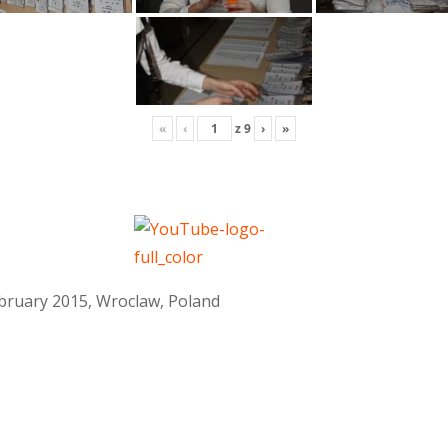
«
‹
z
9
›
»
February 2015, Wroclaw, Poland