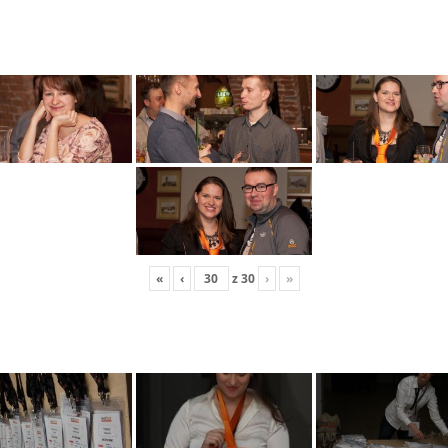
«
‹
z
30
›
»