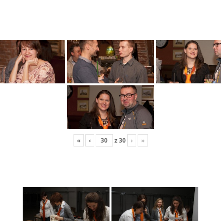
«
‹
z
30
›
»