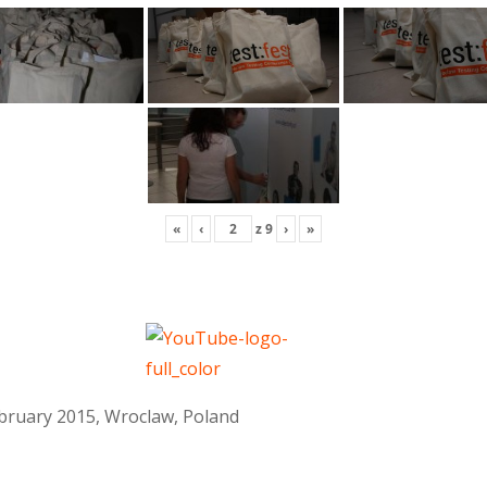
«
‹
z
9
›
»
February 2015, Wroclaw, Poland