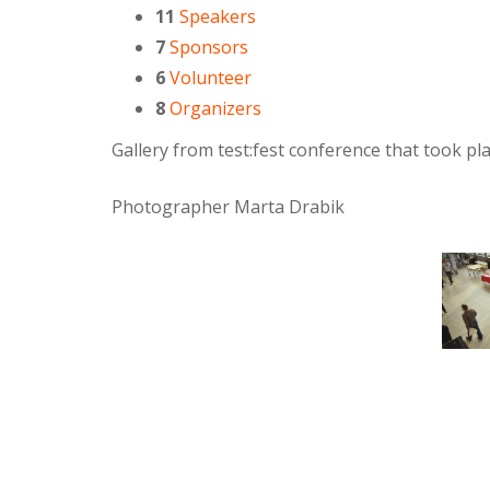
11
Speakers
7
Sponsors
6
Volunteer
8
Organizers
Gallery from test:fest conference that took p
Photographer Marta Drabik