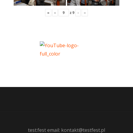
«
‹
z
9
›
»
test:fest email: kontakt@testfest.pl