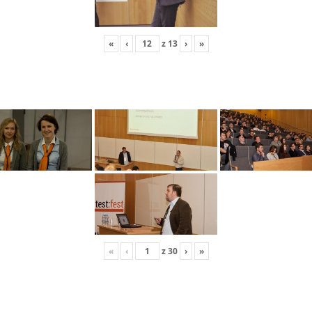
«
‹
z
13
›
»
«
‹
z
30
›
»