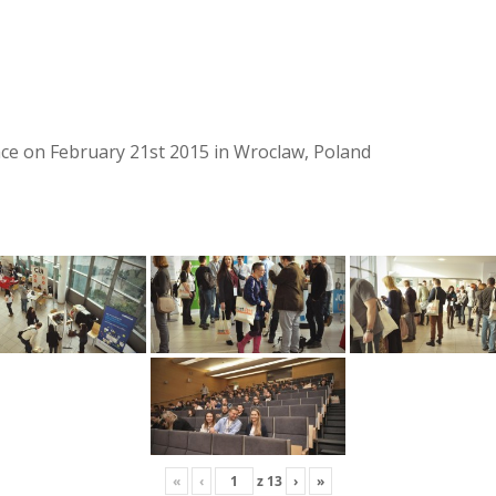
lace on February 21st 2015 in Wroclaw, Poland
«
‹
z
13
›
»