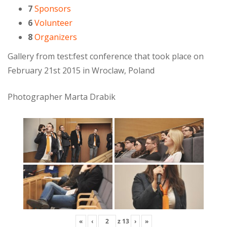
7
Sponsors
6
Volunteer
8
Organizers
Gallery from test:fest conference that took place on
February 21st 2015 in Wroclaw, Poland
Photographer Marta Drabik
«
‹
z
13
›
»