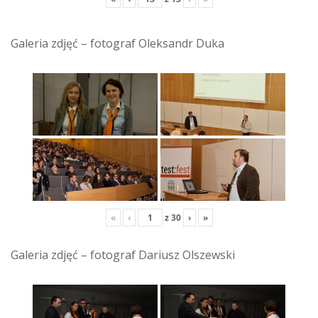
Galeria zdjęć – fotograf Oleksandr Duka
«
‹
z
30
›
»
Galeria zdjęć – fotograf Dariusz Olszewski