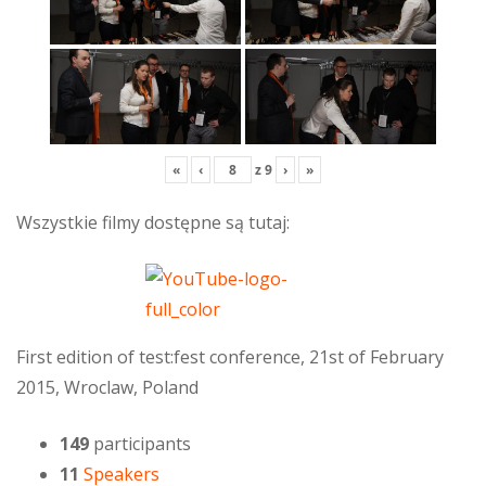
«
‹
z
9
›
»
Wszystkie filmy dostępne są tutaj:
First edition of test:fest conference, 21st of February
2015, Wroclaw, Poland
149
participants
11
Speakers