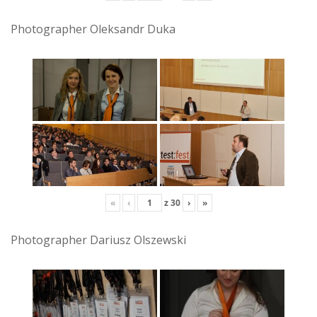
Photographer Oleksandr Duka
«
‹
z
30
›
»
Photographer Dariusz Olszewski