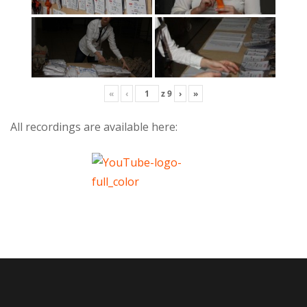
«
‹
z
9
›
»
All recordings are available here: