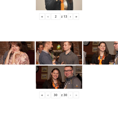
«
‹
z
13
›
»
«
‹
z
30
›
»