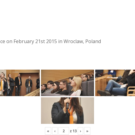
lace on February 21st 2015 in Wroclaw, Poland
«
‹
z
13
›
»