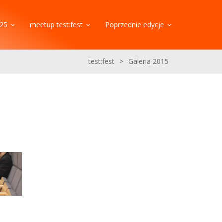
25
meetup test:fest
Poprzednie edycje
test:fest
>
Galeria 2015