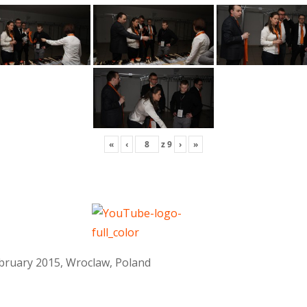
«
‹
z
9
›
»
February 2015, Wroclaw, Poland