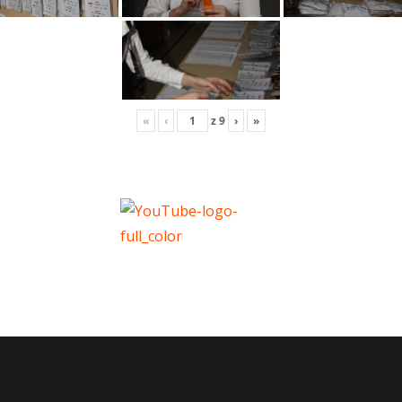
«
‹
z
9
›
»