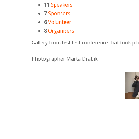
11
Speakers
7
Sponsors
6
Volunteer
8
Organizers
Gallery from test:fest conference that took p
Photographer Marta Drabik