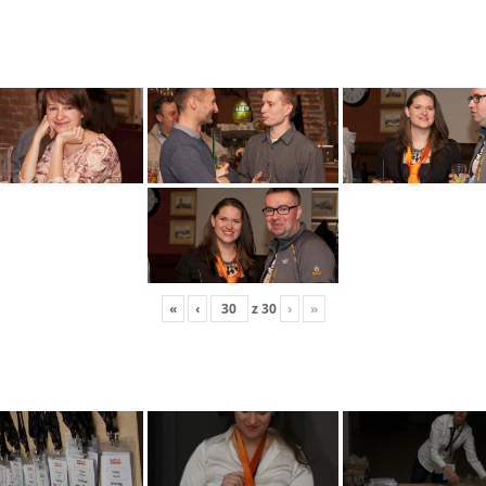
«
‹
z
30
›
»