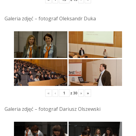
Galeria zdjęć – fotograf Oleksandr Duka
«
‹
z
30
›
»
Galeria zdjęć – fotograf Dariusz Olszewski