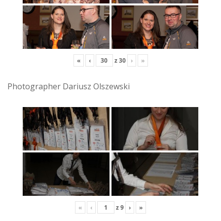
«
‹
z
30
›
»
Photographer Dariusz Olszewski
«
‹
z
9
›
»