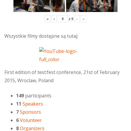
«
‹
z
9
›
»
Wszystkie filmy dostępne są tutaj:
First edition of test:fest conference, 21st of February
2015, Wroclaw, Poland
149
participants
11
Speakers
7
Sponsors
6
Volunteer
8
Organizers