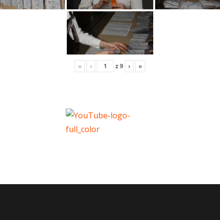
«
‹
z
9
›
»