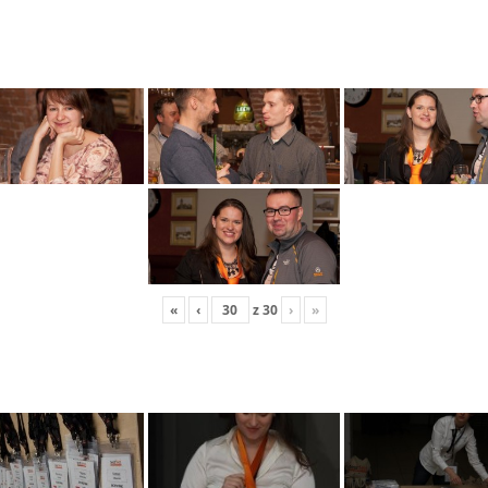
«
‹
z
30
›
»