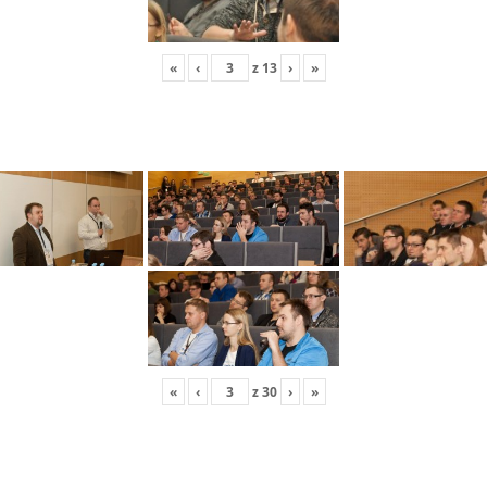
«
‹
z
13
›
»
«
‹
z
30
›
»