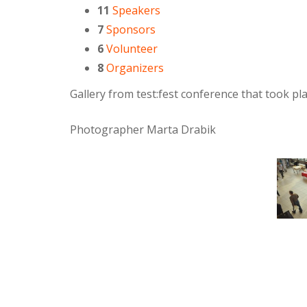
11
Speakers
7
Sponsors
6
Volunteer
8
Organizers
Gallery from test:fest conference that took p
Photographer Marta Drabik