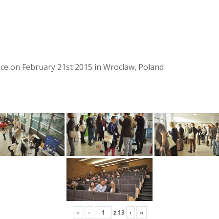
lace on February 21st 2015 in Wroclaw, Poland
«
‹
z
13
›
»