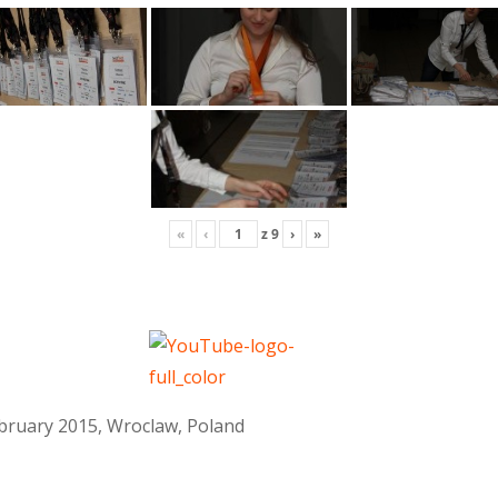
«
‹
z
9
›
»
February 2015, Wroclaw, Poland