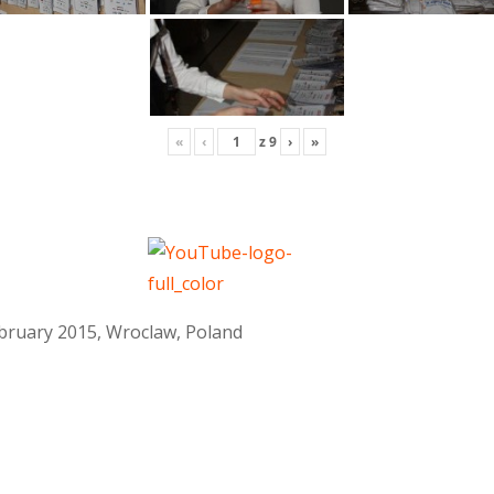
«
‹
z
9
›
»
February 2015, Wroclaw, Poland