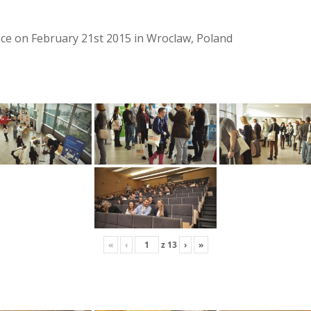
lace on February 21st 2015 in Wroclaw, Poland
«
‹
z
13
›
»