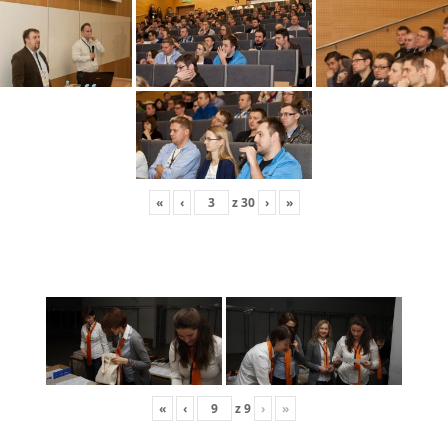
«
‹
z
30
›
»
«
‹
z
9
›
»