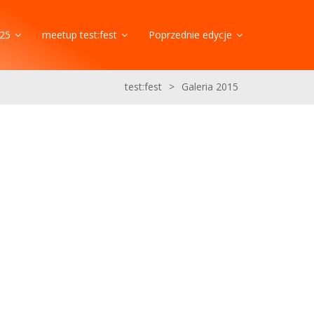
25
meetup test:fest
Poprzednie edycje
test:fest
>
Galeria 2015