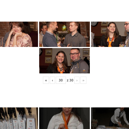
«
‹
z
30
›
»