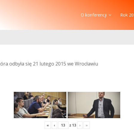
O konferencji
Rok 20
która odbyła się 21 lutego 2015 we Wrocławiu
«
‹
z
13
›
»