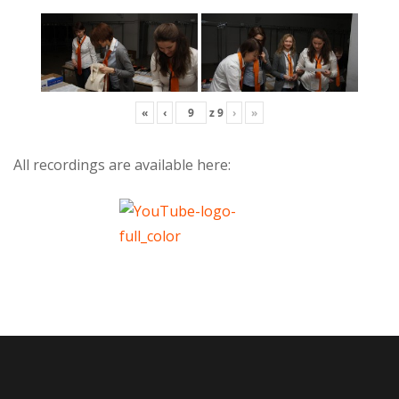
«
‹
z
9
›
»
All recordings are available here: