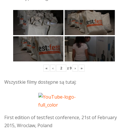
«
‹
z
9
›
»
Wszystkie filmy dostępne są tutaj:
First edition of test:fest conference, 21st of February
2015, Wroclaw, Poland