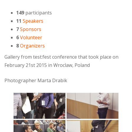
149
participants
11
Speakers
7
Sponsors
6
Volunteer
8
Organizers
Gallery from test:fest conference that took place on
February 21st 2015 in Wroclaw, Poland
Photographer Marta Drabik