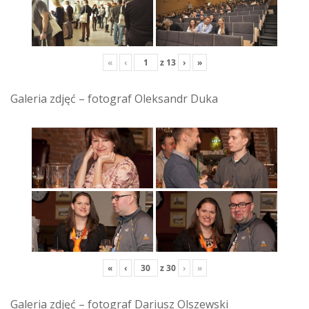
«
‹
z
13
›
»
Galeria zdjęć – fotograf Oleksandr Duka
«
‹
z
30
›
»
Galeria zdjęć – fotograf Dariusz Olszewski