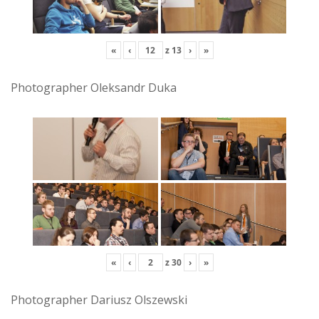
«
‹
z
13
›
»
Photographer Oleksandr Duka
«
‹
z
30
›
»
Photographer Dariusz Olszewski