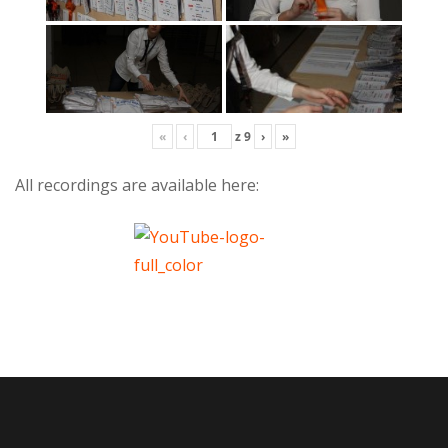
«
‹
z
9
›
»
All recordings are available here: