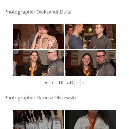
Photographer Oleksandr Duka
«
‹
z
30
›
»
Photographer Dariusz Olszewski