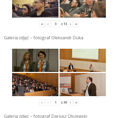
«
‹
z
13
›
»
Galeria zdjęć – fotograf Oleksandr Duka
«
‹
z
30
›
»
Galeria zdjęć – fotograf Dariusz Olszewski