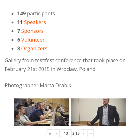
149
participants
11
Speakers
7
Sponsors
6
Volunteer
8
Organizers
Gallery from test:fest conference that took place on
February 21st 2015 in Wroclaw, Poland
Photographer Marta Drabik
«
‹
z
13
›
»