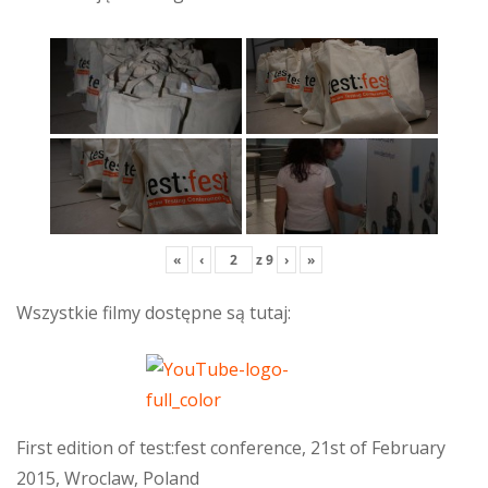
«
‹
z
9
›
»
Wszystkie filmy dostępne są tutaj:
First edition of test:fest conference, 21st of February
2015, Wroclaw, Poland