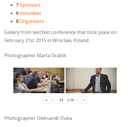
7
Sponsors
6
Volunteer
8
Organizers
Gallery from test:fest conference that took place on
February 21st 2015 in Wroclaw, Poland
Photographer Marta Drabik
«
‹
z
13
›
»
Photographer Oleksandr Duka