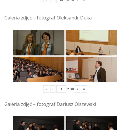
Galeria zdjęć – fotograf Oleksandr Duka
«
‹
z
30
›
»
Galeria zdjęć – fotograf Dariusz Olszewski