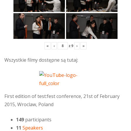
«
‹
z
9
›
»
Wszystkie filmy dostępne są tutaj:
First edition of test:fest conference, 21st of February
2015, Wroclaw, Poland
149
participants
11
Speakers