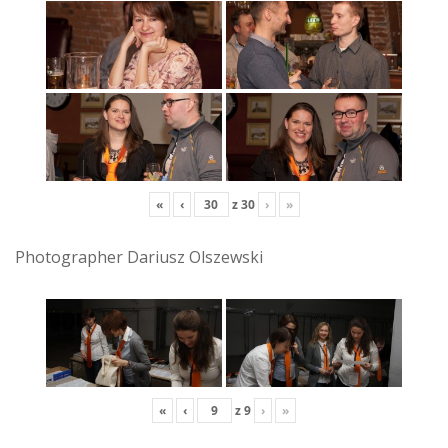
«
‹
z
30
›
»
Photographer Dariusz Olszewski
«
‹
z
9
›
»