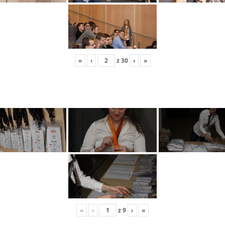
«
‹
z
30
›
»
«
‹
z
9
›
»