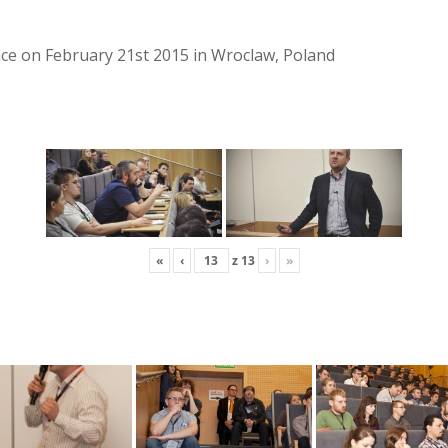
lace on February 21st 2015 in Wroclaw, Poland
«
‹
z
13
›
»