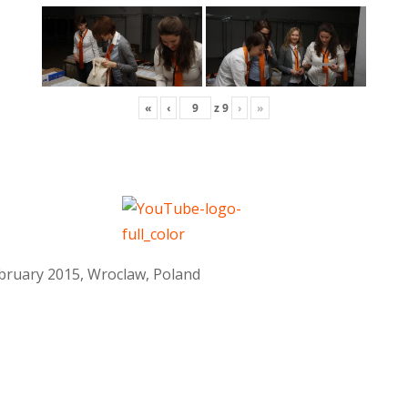
«
‹
z
9
›
»
February 2015, Wroclaw, Poland