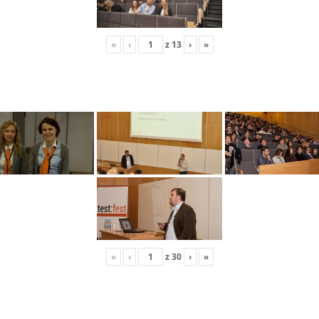
«
‹
z
13
›
»
«
‹
z
30
›
»