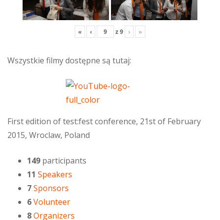
«
‹
z
9
›
»
Wszystkie filmy dostępne są tutaj:
First edition of test:fest conference, 21st of February
2015, Wroclaw, Poland
149
participants
11
Speakers
7
Sponsors
6
Volunteer
8
Organizers