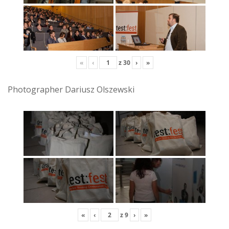
«
‹
z
30
›
»
Photographer Dariusz Olszewski
«
‹
z
9
›
»