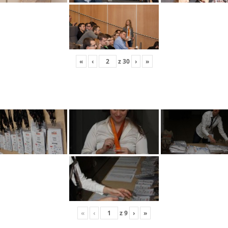
«
‹
z
30
›
»
«
‹
z
9
›
»