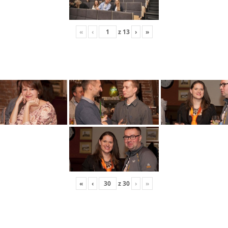
«
‹
z
13
›
»
«
‹
z
30
›
»