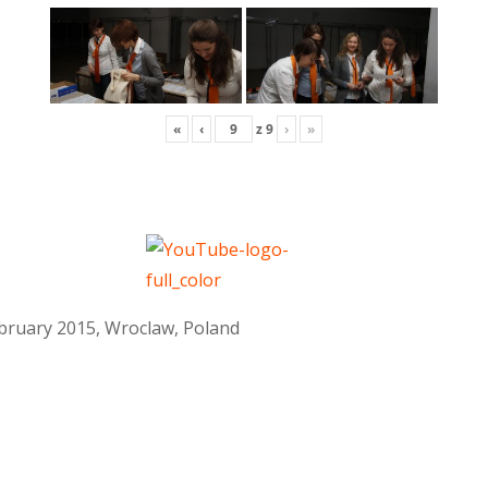
«
‹
z
9
›
»
February 2015, Wroclaw, Poland