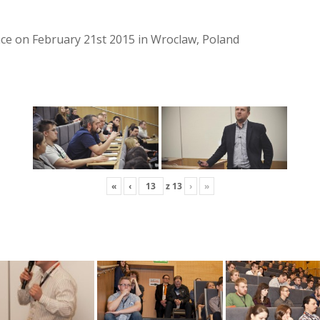
lace on February 21st 2015 in Wroclaw, Poland
«
‹
z
13
›
»