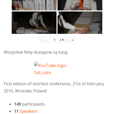
«
‹
z
9
›
»
Wszystkie filmy dostępne są tutaj:
First edition of test:fest conference, 21st of February
2015, Wroclaw, Poland
149
participants
11
Speakers