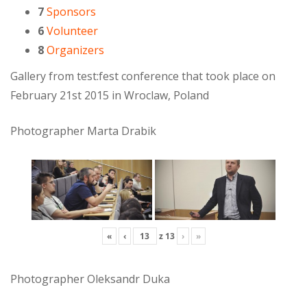
7
Sponsors
6
Volunteer
8
Organizers
Gallery from test:fest conference that took place on
February 21st 2015 in Wroclaw, Poland
Photographer Marta Drabik
«
‹
z
13
›
»
Photographer Oleksandr Duka