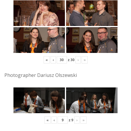
«
‹
z
30
›
»
Photographer Dariusz Olszewski
«
‹
z
9
›
»