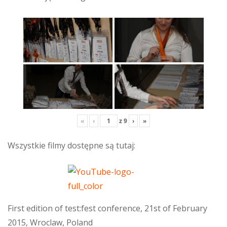
«
‹
z
9
›
»
Wszystkie filmy dostępne są tutaj:
First edition of test:fest conference, 21st of February
2015, Wroclaw, Poland