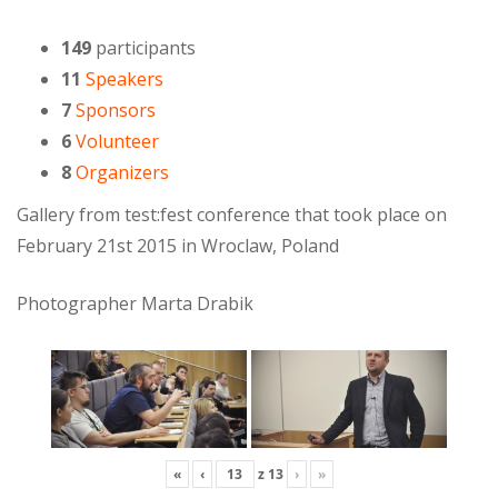
149
participants
11
Speakers
7
Sponsors
6
Volunteer
8
Organizers
Gallery from test:fest conference that took place on
February 21st 2015 in Wroclaw, Poland
Photographer Marta Drabik
«
‹
z
13
›
»