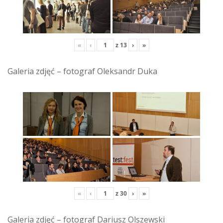
«
‹
z
13
›
»
Galeria zdjęć – fotograf Oleksandr Duka
«
‹
z
30
›
»
Galeria zdjęć – fotograf Dariusz Olszewski