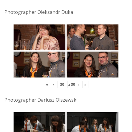
Photographer Oleksandr Duka
«
‹
z
30
›
»
Photographer Dariusz Olszewski