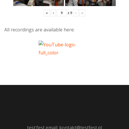
«
‹
z
9
›
»
All recordings are available here:
test:fest email: kontakt@testfest.pl