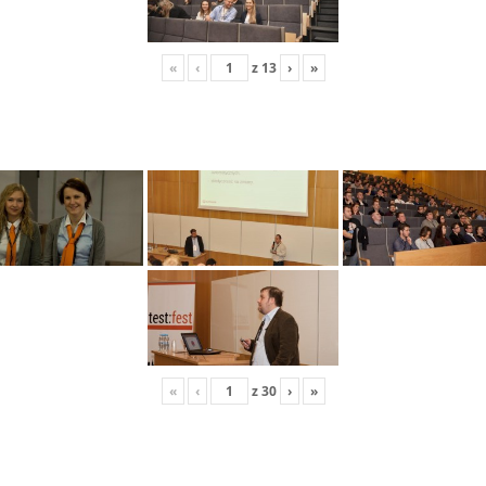
«
‹
z
13
›
»
«
‹
z
30
›
»