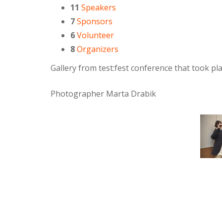
11
Speakers
7
Sponsors
6
Volunteer
8
Organizers
Gallery from test:fest conference that took p
Photographer Marta Drabik