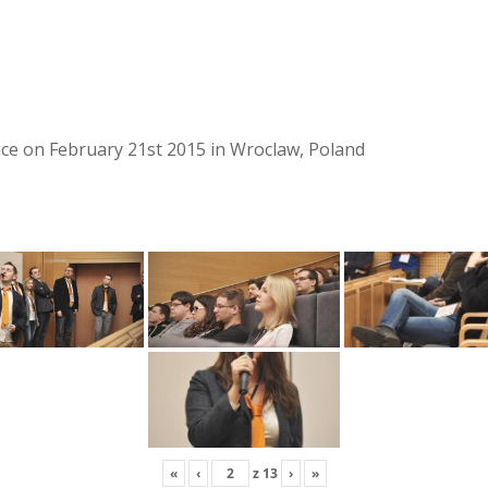
lace on February 21st 2015 in Wroclaw, Poland
«
‹
z
13
›
»