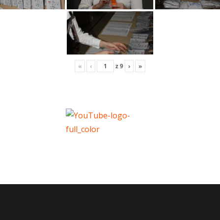
«
‹
z
9
›
»