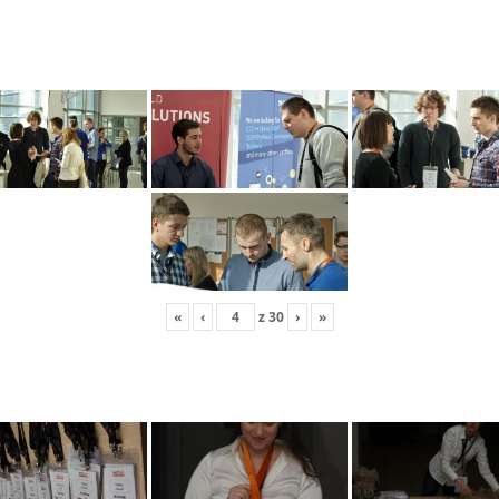
«
‹
z
30
›
»