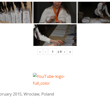
«
‹
z
9
›
»
February 2015, Wroclaw, Poland