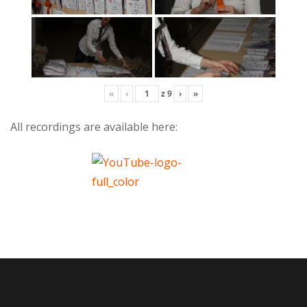
«
‹
z
9
›
»
All recordings are available here: