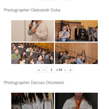
Photographer Oleksandr Duka
«
‹
z
30
›
»
Photographer Dariusz Olszewski