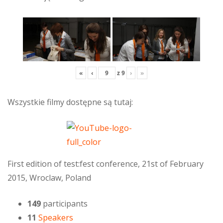
«
‹
z
9
›
»
Wszystkie filmy dostępne są tutaj:
First edition of test:fest conference, 21st of February
2015, Wroclaw, Poland
149
participants
11
Speakers