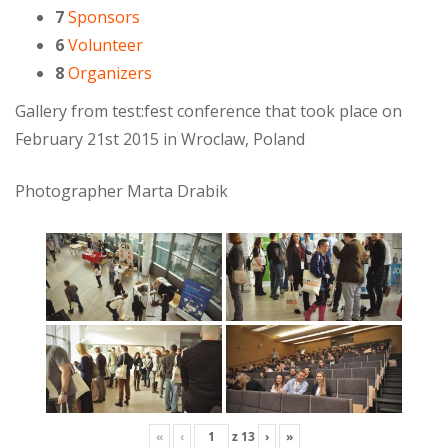
7
Sponsors
6
Volunteer
8
Organizers
Gallery from test:fest conference that took place on
February 21st 2015 in Wroclaw, Poland
Photographer Marta Drabik
«
‹
z
13
›
»