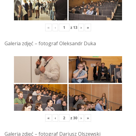
«
‹
z
13
›
»
Galeria zdjęć – fotograf Oleksandr Duka
«
‹
z
30
›
»
Galeria zdjęć – fotograf Dariusz Olszewski