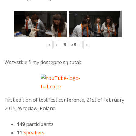
«
‹
z
9
›
»
Wszystkie filmy dostępne są tutaj:
First edition of test:fest conference, 21st of February
2015, Wroclaw, Poland
149
participants
11
Speakers