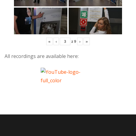
«
‹
z
9
›
»
All recordings are available here: