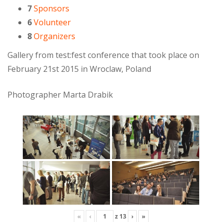
7
Sponsors
6
Volunteer
8
Organizers
Gallery from test:fest conference that took place on
February 21st 2015 in Wroclaw, Poland
Photographer Marta Drabik
«
‹
z
13
›
»