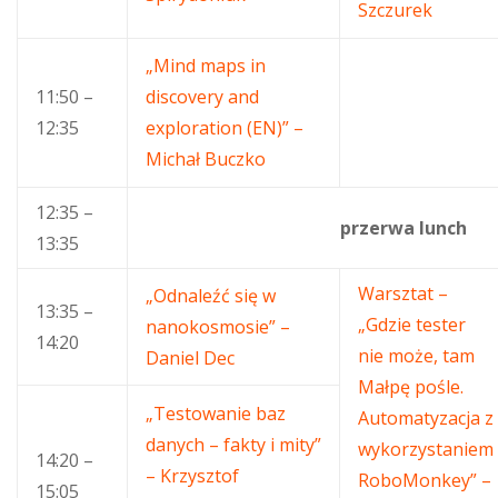
Szczurek
„Mind maps in
11:50 –
discovery and
12:35
exploration (EN)” –
Michał Buczko
12:35 –
przerwa lunch
13:35
Warsztat –
„Odnaleźć się w
13:35 –
„Gdzie tester
nanokosmosie” –
14:20
nie może, tam
Daniel Dec
Małpę pośle.
„Testowanie baz
Automatyzacja z
danych – fakty i mity”
wykorzystaniem
14:20 –
– Krzysztof
RoboMonkey” –
15:05