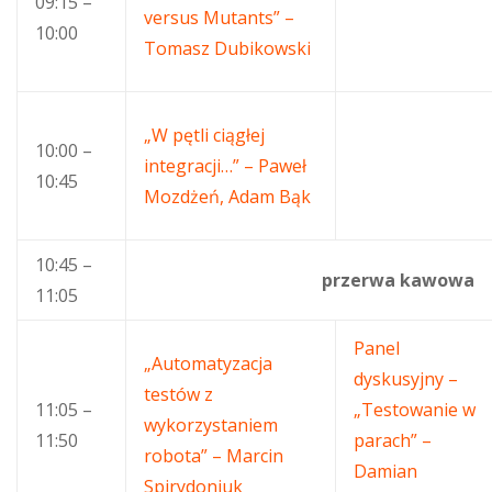
09:15 –
versus Mutants” –
10:00
Tomasz Dubikowski
„W pętli ciągłej
10:00 –
integracji…” – Paweł
10:45
Mozdżeń, Adam Bąk
10:45 –
przerwa kawowa
11:05
Panel
„Automatyzacja
dyskusyjny –
testów z
11:05 –
„Testowanie w
wykorzystaniem
11:50
parach” –
robota” – Marcin
Damian
Spirydoniuk