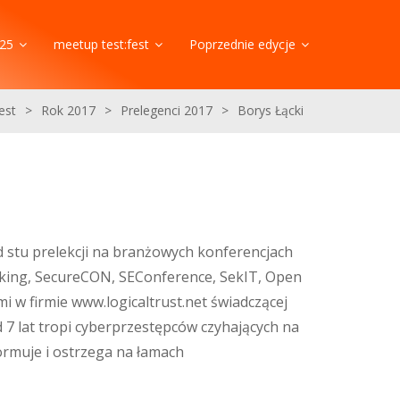
25
meetup test:fest
Poprzednie edycje
fest
>
Rok 2017
>
Prelegenci 2017
>
Borys Łącki
d stu prelekcji na branżowych konferencjach
anking, SecureCON, SEConference, SekIT, Open
mi w firmie www.logicaltrust.net świadczącej
7 lat tropi cyberprzestępców czyhających na
rmuje i ostrzega na łamach