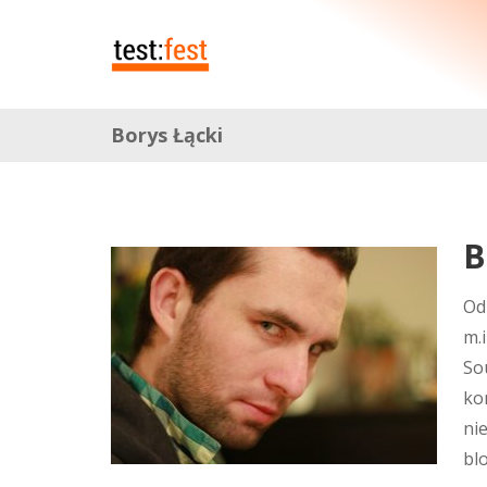
Borys Łącki
B
Od
m.
So
ko
ni
bl