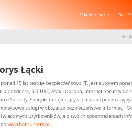
O konferencji
Rok 20
test:
orys Łącki
 ponad 15 lat testuje bezpieczeństwo IT. Jest autorem pona
in. Confidence, SECURE, Atak i Obrona, Internet Security B
urce Security. Specjalista zajmujący się testami penetracyjny
mpleksowe usługi w obszarze bezpieczeństwa informacji. Od 
eświadomych użytkowników, a o swoich spostrzeżeniach info
oga
www.bothunters.pl
.