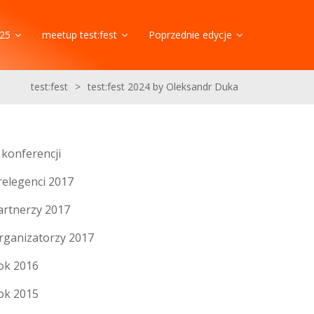
25
meetup test:fest
Poprzednie edycje
test:fest
>
test:fest 2024 by Oleksandr Duka
 konferencji
relegenci 2017
artnerzy 2017
rganizatorzy 2017
ok 2016
ok 2015