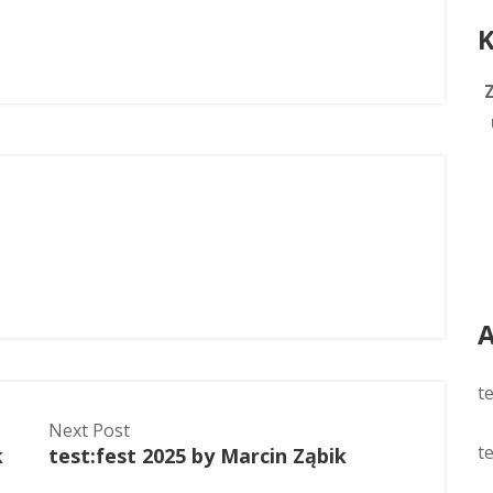
K
n
A
t
Next Post
t
k
test:fest 2025 by Marcin Ząbik