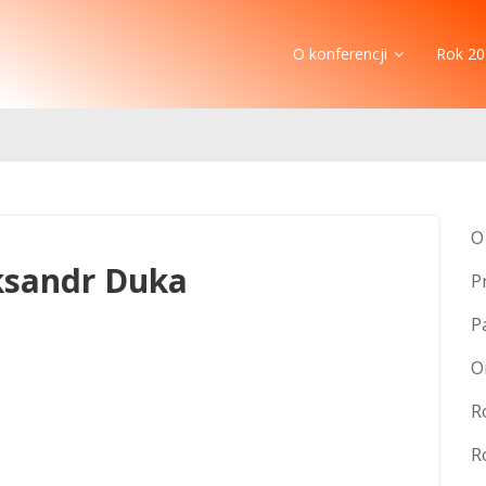
O konferencji
Rok 20
O
eksandr Duka
P
P
O
R
R