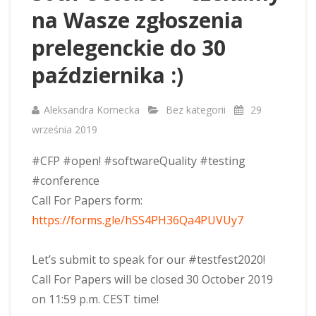
na Wasze zgłoszenia
prelegenckie do 30
października :)
Aleksandra Kornecka
Bez kategorii
29
września 2019
#CFP
#open
!
#softwareQuality
#testing
#conference
Call For Papers form:
https://forms.gle/hSS4PH36Qa4PUVUy7
Let’s submit to speak for our
#testfest2020
!
Call For Papers will be closed 30 October 2019
on 11:59 p.m. CEST time!