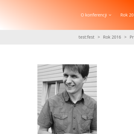
O konferencji
Rok 20
test:fest
>
Rok 2016
>
P