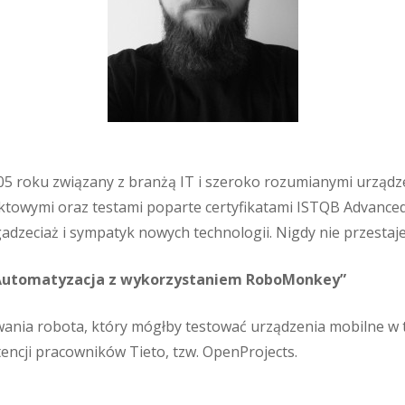
005 roku związany z branżą IT i szeroko rozumianymi urządz
ktowymi oraz testami poparte certyfikatami ISTQB Advance
adzeciaż i sympatyk nowych technologii. Nigdy nie przestaj
. Automatyzacja z wykorzystaniem RoboMonkey”
wania robota, który mógłby testować urządzenia mobilne w 
ncji pracowników Tieto, tzw. OpenProjects.